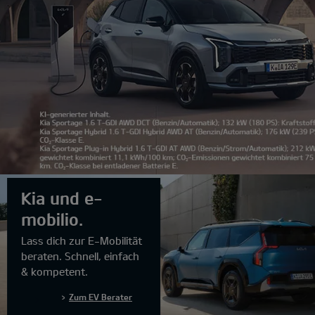
1
Kia und e-
2
3
mobilio.
4
Lass dich zur E-Mobilität
5
beraten. Schnell, einfach
6
& kompetent.
7
Zum EV Berater