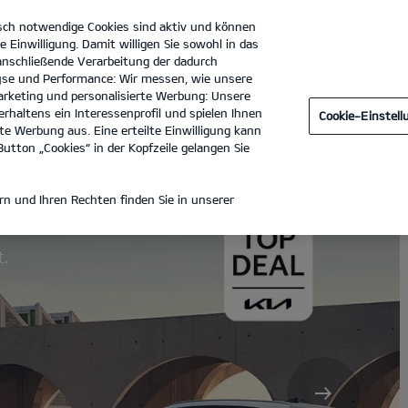
sch notwendige Cookies sind aktiv und können
Kia
e Einwilligung. Damit willigen Sie sowohl in das
 anschließende Verarbeitung der dadurch
se und Performance: Wir messen, wie unsere
Christ GmbH
Tel. :
0981 - 14268
rketing und personalisierte Werbung: Unsere
rhaltens ein Interessenprofil und spielen Ihnen
Cookie-Einstel
e Werbung aus. Eine erteilte Einwilligung kann
utton „Cookies“ in der Kopfzeile gelangen Sie
e.
n und Ihren Rechten finden Sie in unserer
t.