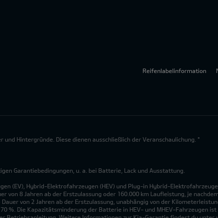
Reifenlabelinformation
lder und Hintergründe. Diese dienen ausschließlich der Veranschaulichung. *
en Garantiebedingungen, u. a. bei Batterie, Lack und Ausstattung.
ugen (EV), Hybrid-Elektrofahrzeugen (HEV) und Plug-in Hybrid-Elektrofahrzeuge
uer von 8 Jahren ab der Erstzulassung oder 160.000 km Laufleistung, je nachdem, 
 Dauer von 2 Jahren ab der Erstzulassung, unabhängig von der Kilometerleistung
n 70 %. Die Kapazitätsminderung der Batterie in HEV- und MHEV-Fahrzeugen ist 
r Betriebsanleitung. Weitere Informationen zur Kia-Garantie findest du unte