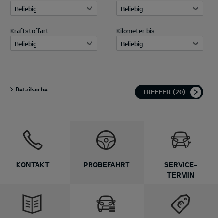
Beliebig
Beliebig
Kraftstoffart
Kilometer bis
Beliebig
Beliebig
Detailsuche
TREFFER
(20)
Kia und e-
mobilio.
KONTAKT
PROBEFAHRT
SERVICE-
Lass dich zur E-Mobilität
TERMIN
beraten. Schnell, einfach
& kompetent.
Zum EV Berater