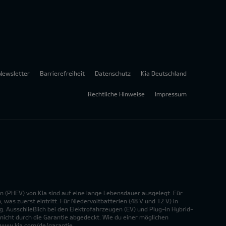
Newsletter
Barrierefreiheit
Datenschutz
Kia Deutschland
Rechtliche Hinweise
Impressum
n (PHEV) von Kia sind auf eine lange Lebensdauer ausgelegt. Für
was zuerst eintritt. Für Niedervoltbatterien (48 V und 12 V) in
. Ausschließlich bei den Elektrofahrzeugen (EV) und Plug-in Hybrid-
nicht durch die Garantie abgedeckt. Wie du einer möglichen
r www.kia.com/de/garantie.