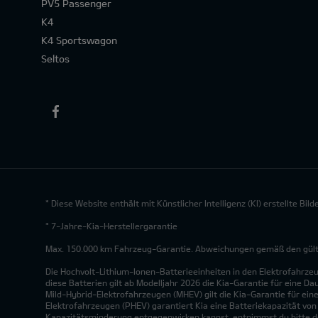
PV5 Passenger
K4
K4 Sportswagon
Seltos
* Diese Website enthält mit Künstlicher Intelligenz (KI) erstellte Bi
* 7-Jahre-Kia-Herstellergarantie
Max. 150.000 km Fahrzeug-Garantie. Abweichungen gemäß den gültig
Die Hochvolt-Lithium-Ionen-Batterieeinheiten in den Elektrofahrze
diese Batterien gilt ab Modelljahr 2026 die Kia-Garantie für eine Da
Mild-Hybrid-Elektrofahrzeugen (MHEV) gilt die Kia-Garantie für eine
Elektrofahrzeugen (PHEV) garantiert Kia eine Batteriekapazität vo
Kapazitätsminderung entgegenwirken kannst, entnimmst du bitte de