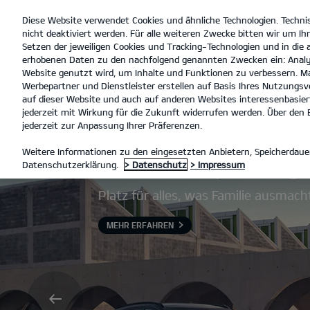
Diese Website verwendet Cookies und ähnliche Technologien. Techni
open
nicht deaktiviert werden. Für alle weiteren Zwecke bitten wir um Ihr
menu
Setzen der jeweiligen Cookies und Tracking-Technologien und in die
erhobenen Daten zu den nachfolgend genannten Zwecken ein: Analy
Website genutzt wird, um Inhalte und Funktionen zu verbessern. Ma
Werbepartner und Dienstleister erstellen auf Basis Ihres Nutzungsve
auf dieser Website und auch auf anderen Websites interessenbasiert
jederzeit mit Wirkung für die Zukunft widerrufen werden. Über den B
jederzeit zur Anpassung Ihrer Präferenzen.
Der Kia Sportag
Weitere Informationen zu den eingesetzten Anbietern, Speicherdauer
Datenschutzerklärung.
> Datenschutz
> Impressum
Platz für alles, was Familie ausmach
MEHR ERFAHREN