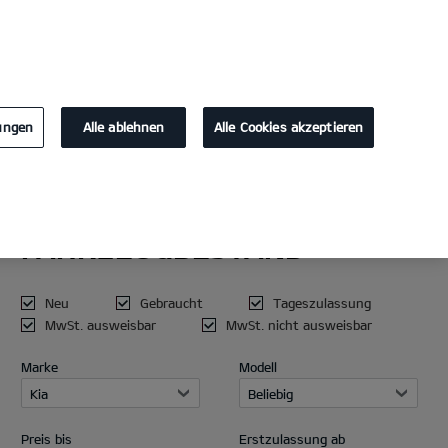
KONTAKT
lungen
Alle ablehnen
Alle Cookies akzeptieren
AKTUELLER
Die Kia Summer 
FAHRZEUGBESTAND
Dein elektrischer Sommer.
Neu
Gebraucht
Tageszulassung
MwSt. ausweisbar
MwSt. nicht ausweisbar
MEHR ERFAHREN
Marke
Modell
Kia
Beliebig
Preis bis
Erstzulassung ab