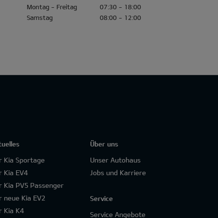
Montag - Freitag
07:30 - 18:00
Samstag
08:00 - 12:00
tuelles
Über uns
r Kia Sportage
Unser Autohaus
r Kia EV4
Jobs und Karriere
r Kia PV5 Passenger
r neue Kia EV2
Service
r Kia K4
Service Angebote