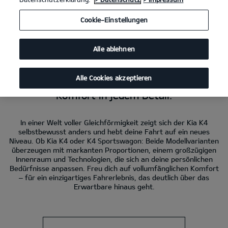
Kia K4
1.6 T-GDI DCT; 132,4 kW (180 PS): Kraftstoffverbrauch kombiniert
Cookie-Einstellungen
6,9 l/100 km. CO₂-Emissionen kombiniert 155 g/km. CO₂-Klasse E.
Kia K4 Sportswagon
1.6 T-GDI DCT; 132,4 kW (180 PS): Kraftstoffverbrauch
kombiniert 7,1 l/100 km. CO₂-Emissionen kombiniert 161 g/km. CO₂-Klasse
Alle ablehnen
F.
Alle Cookies akzeptieren
Der Kia K4.
Komfort in jedem Detail.
In einer Welt voller Gleichförmigkeit zeigt sich der Kia K4
selbstbewusst anders und hebt deine Fahrt auf ein neues
Niveau. Ob Kia K4 oder K4 Sportswagon: Beide Modellvarianten
überzeugen mit markanten Proportionen, einem großzügigen
Innenraum und Technologien, die sich an deine persönlichen
Bedürfnisse anpassen. Freu dich auf vollumfänglichen Komfort
– für ein einzigartiges Fahrerlebnis, das deutlich über das
Erwartbare hinaus geht.