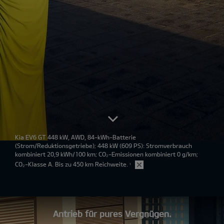
Kia EV6 GT 448 kW, AWD, 84-kWh-Batterie
(Strom/Reduktionsgetriebe); 448 kW (609 PS): Stromverbrauch
kombiniert 20,9 kWh/100 km; CO₂-Emissionen kombiniert 0 g/km;
CO₂-Klasse A. Bis zu 450 km Reichweite.
¹
Antrieb für pures Vergnügen.