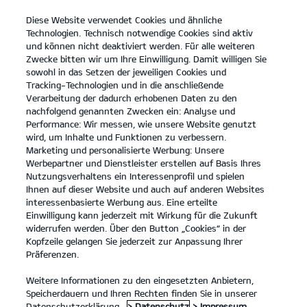
Diese Website verwendet Cookies und ähnliche
open
Technologien. Technisch notwendige Cookies sind aktiv
menu
und können nicht deaktiviert werden. Für alle weiteren
KONTAKT
Zwecke bitten wir um Ihre Einwilligung. Damit willigen Sie
sowohl in das Setzen der jeweiligen Cookies und
Tracking-Technologien und in die anschließende
Der Kia EV6 GT
Probefahrt
Verarbeitung der dadurch erhobenen Daten zu den
nachfolgend genannten Zwecken ein: Analyse und
...
...
DER KIA EV6 GT
Konfigurator
Performance: Wir messen, wie unsere Website genutzt
Der neue Kia EV6 GT.
wird, um Inhalte und Funktionen zu verbessern.
Marketing und personalisierte Werbung: Unsere
Werbepartner und Dienstleister erstellen auf Basis Ihres
Von Natur aus kraftvoll.
Nutzungsverhaltens ein Interessenprofil und spielen
Ihnen auf dieser Website und auch auf anderen Websites
interessenbasierte Werbung aus. Eine erteilte
Einwilligung kann jederzeit mit Wirkung für die Zukunft
widerrufen werden. Über den Button „Cookies“ in der
Kopfzeile gelangen Sie jederzeit zur Anpassung Ihrer
Präferenzen.
Weitere Informationen zu den eingesetzten Anbietern,
Speicherdauern und Ihren Rechten finden Sie in unserer
Datenschutzerklärung.
> Datenschutz
> Impressum