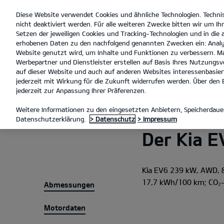
Diese Website verwendet Cookies und ähnliche Technologien. Techni
open
nicht deaktiviert werden. Für alle weiteren Zwecke bitten wir um Ihr
menu
Setzen der jeweiligen Cookies und Tracking-Technologien und in die
erhobenen Daten zu den nachfolgend genannten Zwecken ein: Analy
Website genutzt wird, um Inhalte und Funktionen zu verbessern. Ma
Werbepartner und Dienstleister erstellen auf Basis Ihres Nutzungsve
auf dieser Website und auch auf anderen Websites interessenbasiert
Technische Daten
En
jederzeit mit Wirkung für die Zukunft widerrufen werden. Über den B
jederzeit zur Anpassung Ihrer Präferenzen.
MODELLE
EV6
TECHNISCH
Weitere Informationen zu den eingesetzten Anbietern, Speicherdauer
Datenschutzerklärung.
> Datenschutz
> Impressum
Der Kia E
Kia EV6 239 kW, AWD, 
17,7 kWh/100 km; CO₂-E
Abmessungen
Motordaten