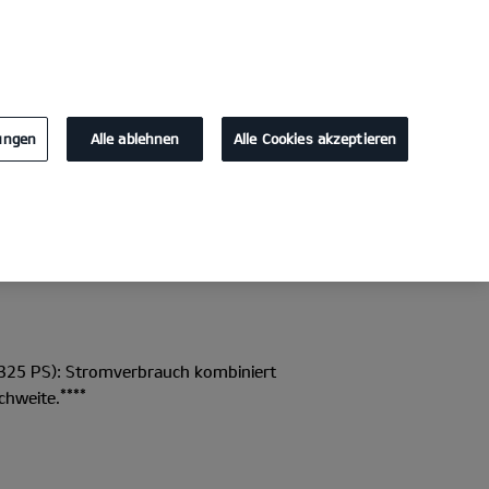
KONTAKT
lungen
Alle ablehnen
Alle Cookies akzeptieren
Probefahrt
Konfigurator
325 PS): Stromverbrauch kombiniert
****
chweite.