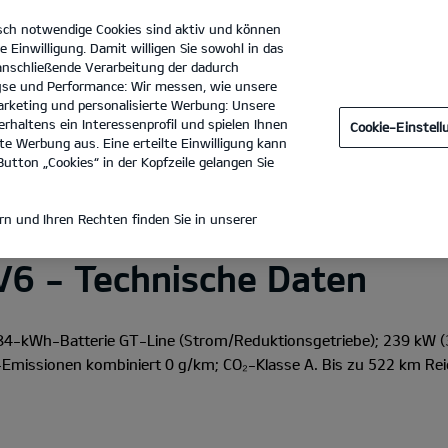
sch notwendige Cookies sind aktiv und können
e Einwilligung. Damit willigen Sie sowohl in das
 anschließende Verarbeitung der dadurch
se und Performance: Wir messen, wie unsere
Christ GmbH
Tel. :
0981 - 14268
rketing und personalisierte Werbung: Unsere
rhaltens ein Interessenprofil und spielen Ihnen
Cookie-Einstel
e Werbung aus. Eine erteilte Einwilligung kann
tdecken
utton „Cookies“ in der Kopfzeile gelangen Sie
E DATEN
n und Ihren Rechten finden Sie in unserer
V6 - Technische Daten
84-kWh-Batterie GT-Line
(Strom/Reduktionsgetriebe); 239 kW (
missionen kombiniert 0 g/km; CO₂-Klasse A. Bis zu 522 km Rei