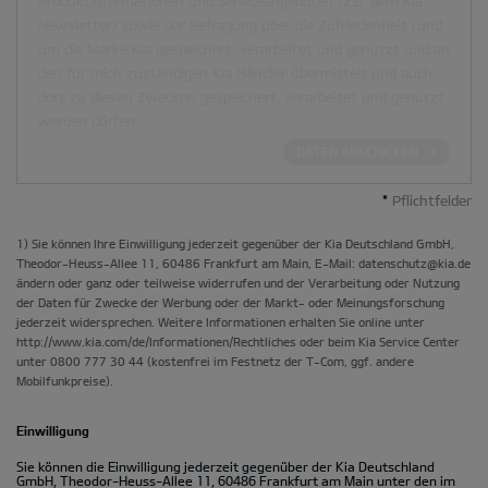
Produktinformationen und Serviceangeboten (z.B. dem Kia
Newsletter) sowie der Befragung über die Zufriedenheit rund
um die Marke Kia gespeichert, verarbeitet und genutzt und an
den für mich zuständigen Kia Händler übermittelt und auch
dort zu diesen Zwecken gespeichert, verarbeitet und genutzt
werden dürfen.
DATEN ABSCHICKEN
*
Pflichtfelder
1) Sie können Ihre Einwilligung jederzeit gegenüber der Kia Deutschland GmbH,
Theodor-Heuss-Allee 11, 60486 Frankfurt am Main, E-Mail: datenschutz@kia.de
ändern oder ganz oder teilweise widerrufen und der Verarbeitung oder Nutzung
der Daten für Zwecke der Werbung oder der Markt- oder Meinungsforschung
jederzeit widersprechen. Weitere Informationen erhalten Sie online unter
http://www.kia.com/de/Informationen/Rechtliches oder beim Kia Service Center
unter 0800 777 30 44 (kostenfrei im Festnetz der T-Com, ggf. andere
Mobilfunkpreise).
Einwilligung
Sie können die Einwilligung jederzeit gegenüber der Kia Deutschland
GmbH, Theodor-Heuss-Allee 11, 60486 Frankfurt am Main unter den im