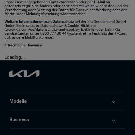
Impressum angegebenen Kontaktadressen oder per E-Mail an
datenschutz@kia.de
ändern oder ganz oder teilweise widerrufen und der
Verarbeitung oder Nutzung der Daten für Zwecke der Werbung oder der
Markt- oder Meinungsforschung widersprechen.
Weitere Informationen zum Datenschutz
bei der Kia Deutschland GmbH
finden Sie in unserer Datenschutz- & Cookie-Richtlinie
(www.kia.com/de/datenschutz-und-cookie-richtlinie)
oder beim Kia
Service Center unter 0800 777 30 44 (kostenfrei im Festnetz der T-Com,
ggf. andere Mobilfunkpreise).
Rechtliche Hinweise
Loading...
Modelle
Business