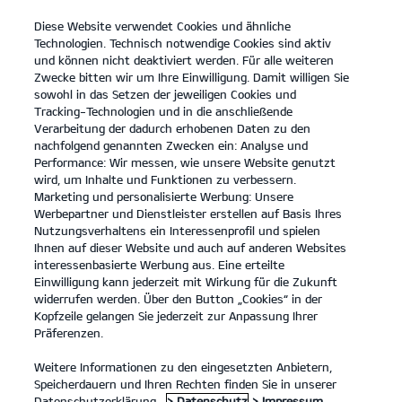
Diese Website verwendet Cookies und ähnliche
open
Technologien. Technisch notwendige Cookies sind aktiv
menu
und können nicht deaktiviert werden. Für alle weiteren
KONTAKT
Zwecke bitten wir um Ihre Einwilligung. Damit willigen Sie
sowohl in das Setzen der jeweiligen Cookies und
Tracking-Technologien und in die anschließende
NEWSLETTER
Verarbeitung der dadurch erhobenen Daten zu den
nachfolgend genannten Zwecken ein: Analyse und
Performance: Wir messen, wie unsere Website genutzt
NEWSLETTER
wird, um Inhalte und Funktionen zu verbessern.
Marketing und personalisierte Werbung: Unsere
Werbepartner und Dienstleister erstellen auf Basis Ihres
1. Bestellen
Nutzungsverhaltens ein Interessenprofil und spielen
Ihnen auf dieser Website und auch auf anderen Websites
Anrede
interessenbasierte Werbung aus. Eine erteilte
Einwilligung kann jederzeit mit Wirkung für die Zukunft
VORNAME
widerrufen werden. Über den Button „Cookies“ in der
Kopfzeile gelangen Sie jederzeit zur Anpassung Ihrer
Präferenzen.
NACHNAME
Weitere Informationen zu den eingesetzten Anbietern,
E-MAIL
Speicherdauern und Ihren Rechten finden Sie in unserer
Datenschutzerklärung.
> Datenschutz
> Impressum